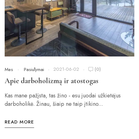
2021-06-02
(0)
Mes
Pasiūlymai
Apie darboholizmą ir atostogas
Kas mane pažįsta, tas žino - esu juodai užkietėjus
darboholikė. Žinau, šiaip ne taip įtikino...
READ MORE