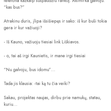
telefona kažkaip suspaudžiu rankoj. Akimirka galvoju:
“kas bus?”
Atrakinu duris, įlipa išsišiepęs ir sako: iš kur būsi tokia
gera ir kur važiuoji?
- Iš
Kauno, važiuoju tiesiai link Liškiavos.
- o, tai aš irgi Kaunietis, ir mane irgi tiesiai
“Nu galvoju, bus idomu”…
Tada jis klausia: -tai ką tu čia veiki?
Sakau, projektas naujas, dirbu prie namukų, statau,
kuriu…