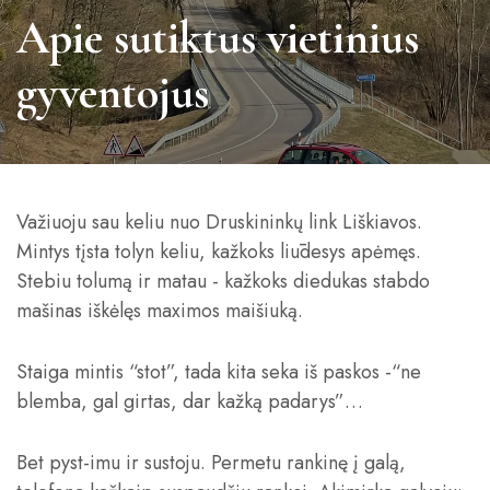
Apie sutiktus vietinius
gyventojus
Važiuoju sau keliu nuo Druskininkų link Liškiavos.
Mintys tįsta tolyn keliu, kažkoks liūdesys apėmęs.
Stebiu tolumą ir matau - kažkoks diedukas stabdo
mašinas iškėlęs maximos maišiuką.
Staiga mintis “stot”, tada kita seka iš paskos -“ne
blemba, gal girtas, dar kažką padarys”…
Bet pyst-imu ir sustoju. Permetu rankinę į galą,