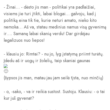
- Žinai… - dėsto jis man - politikai yra padlaižiai,
visiems jie turi įtikti, labai blogai… galvoju, kad į
politiką eina tik tie, kurie neturi amato, nieko kito
nemoka… Aš va, statau medinius namus visą gyvenimą
ir…. Samanę labai skanią verdu! Dar girdėjau
legalizuos nuo liepos!
- klausiu jo: Rimtai? - nu jo, lyg įstatymą priimt turėtų.
Įdedu aš ir uogų ir žolelių, taip skaniai gaunas
(šypsos jis man, matau jau jam seilė tįsta, nuo minčių)
- o, -sako, - va ir reikia sustost. Sustoju. Klausiu: - o tai
kur jūs gyvenat?