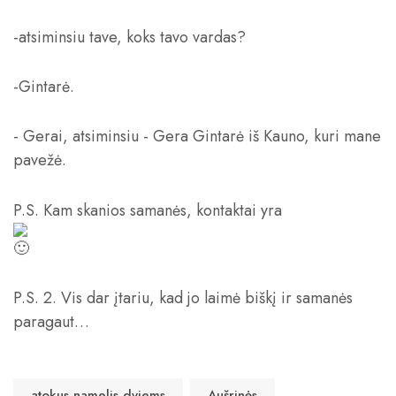
-atsiminsiu tave, koks tavo vardas?
-Gintarė.
- Gerai, atsiminsiu - Gera Gintarė iš Kauno, kuri mane
pavežė.
P.S. Kam skanios samanės, kontaktai yra
P.S. 2. Vis dar įtariu, kad jo laimė biškį ir samanės
paragaut…
atokus namelis dviems
Aušrinės