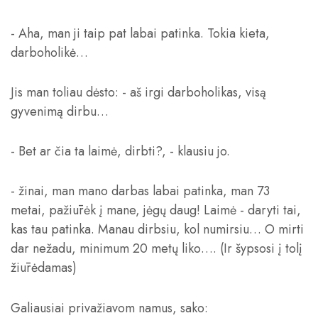
- Aha, man ji taip pat labai patinka. Tokia kieta,
darboholikė…
Jis man toliau dėsto: - aš irgi darboholikas, visą
gyvenimą dirbu…
- Bet ar čia ta laimė, dirbti?, - klausiu jo.
- žinai, man mano darbas labai patinka, man 73
metai, pažiūrėk į mane, jėgų daug! Laimė - daryti tai,
kas tau patinka. Manau dirbsiu, kol numirsiu… O mirti
dar nežadu, minimum 20 metų liko…. (Ir šypsosi į tolį
žiūrėdamas)
Galiausiai privažiavom namus, sako: