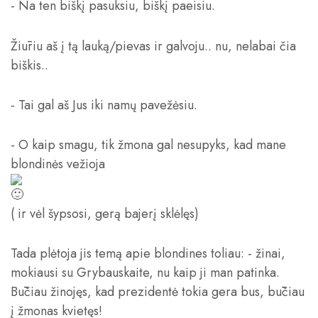
- Na ten biškį pasuksiu, biškį paeisiu.
Žiūriu aš į tą lauką/pievas ir galvoju.. nu, nelabai čia
biškis..
- Tai gal aš Jus iki namų pavežėsiu.
- O kaip smagu, tik žmona gal nesupyks, kad mane
blondinės vežioja
( ir vėl šypsosi, gerą bajerį sklėlęs)
Tada plėtoja jis temą apie blondines toliau: - žinai,
mokiausi su Grybauskaite, nu kaip ji man patinka.
Būčiau žinojęs, kad prezidentė tokia gera bus, būčiau
į žmonas kvietęs!