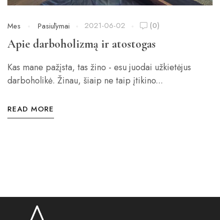
2021-06-02
(0)
Mes
Pasiūlymai
Apie darboholizmą ir atostogas
Kas mane pažįsta, tas žino - esu juodai užkietėjus
darboholikė. Žinau, šiaip ne taip įtikino...
READ MORE