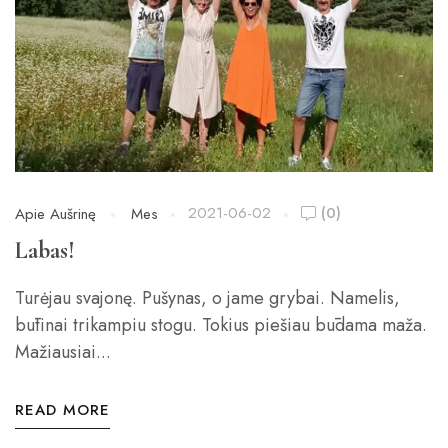
2021-06-02
(0)
Apie Aušrinę
Mes
Labas!
Turėjau svajonę. Pušynas, o jame grybai. Namelis,
būtinai trikampiu stogu. Tokius piešiau būdama maža.
Mažiausiai...
READ MORE