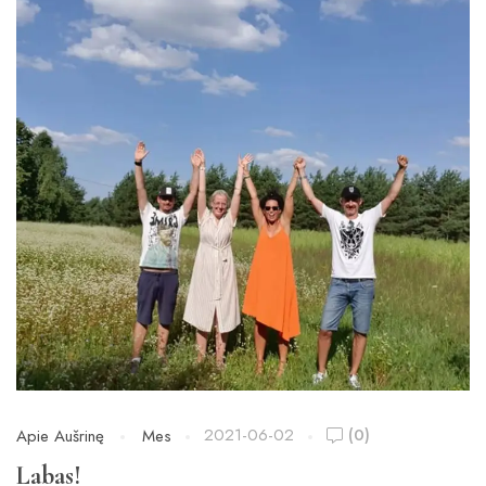
2021-06-02
(0)
Apie Aušrinę
Mes
Labas!