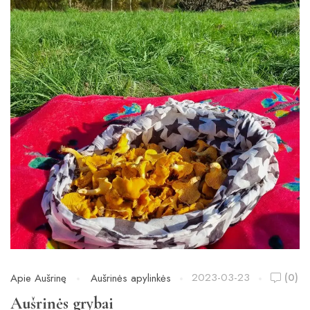
2023-03-23
(0)
Apie Aušrinę
Aušrinės apylinkės
Aušrinės grybai