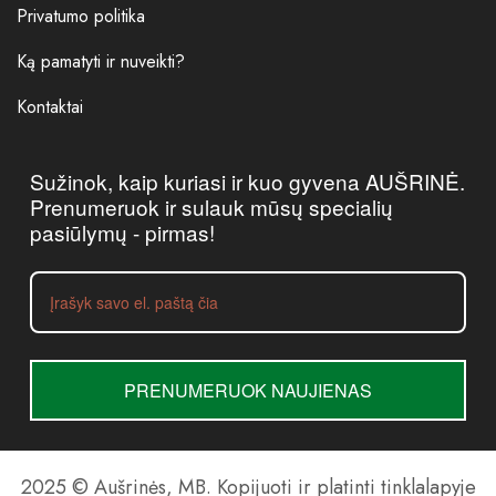
Privatumo politika
Ką pamatyti ir nuveikti?
Kontaktai
Sužinok, kaip kuriasi ir kuo gyvena AUŠRINĖ.
Prenumeruok ir sulauk mūsų specialių
pasiūlymų - pirmas!
PRENUMERUOK NAUJIENAS
2025 © Aušrinės, MB. Kopijuoti ir platinti tinklalapyje