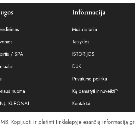
augos
Informacija
endinimas
Mūsų istorija
vonios
Taisykles
 pirtis / SPA
ISTORIJOS
ritualai
DUK
ai
Privatumo politika
oriaus nuoma
Ką pamatyti ir nuveikti?
NŲ KUPONAI
Kontaktai
B. Kopijuoti ir platinti tinklalapyje esančią informaciją g