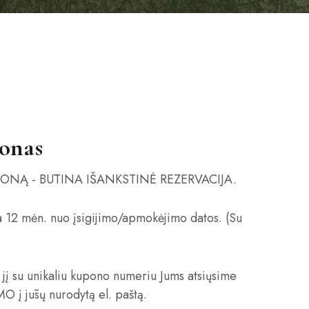
onas
PONĄ - BŪTINA IŠANKSTINĖ REZERVACIJA.
 12 mėn. nuo įsigijimo/apmokėjimo datos. (Su
 jį su unikaliu kupono numeriu Jums atsiųsime
į jūsų nurodytą el. paštą.