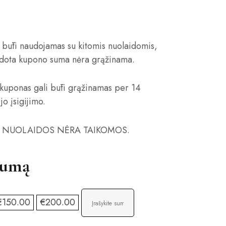
būti naudojamas su kitomis nuolaidomis,
dota kupono suma nėra grąžinama.
uponas gali būti grąžinamas per 14
jo įsigijimo.
NUOLAIDOS NĖRA TAIKOMOS.
sumą
€
150
.00
€
200
.00