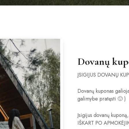
Dovanų kup
ĮSIGIJUS DOVANŲ KU
Dovanų kuponas galioja
galimybe pratęsti 🙂 )
Įsigijus dovanų kuponą,
IŠKART PO APMOKĖJIMO 