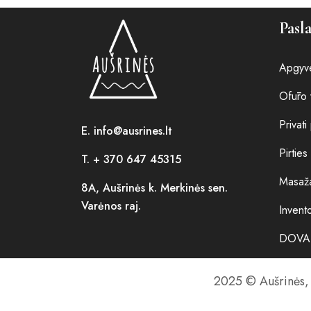
Pasl
Apgyv
Ofūro 
Privati
E. info@ausrines.lt
Pirties 
T. + 370 647 45315
Masaž
8A, Aušrinės k. Merkinės sen.
Varėnos raj.
Invent
DOVA
2025 © Aušrinės, M