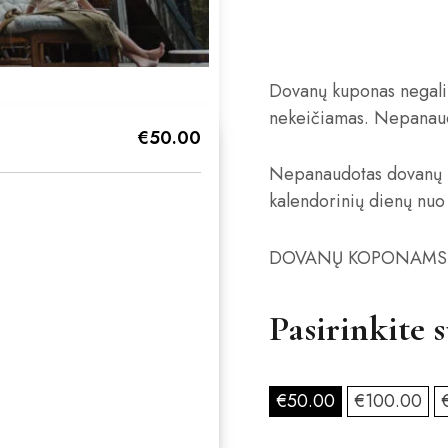
Dovanų kuponas negali 
nekeičiamas. Nepanau
€50.00
Nepanaudotas dovanų k
kalendorinių dienų nuo 
DOVANŲ KOPONAMS 
Pasirinkite 
€
50
.00
€
100
.00