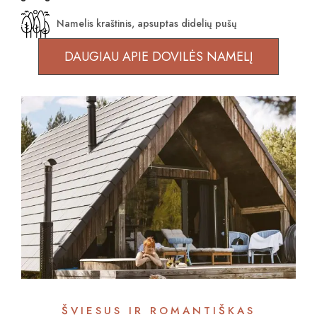
Namelis kraštinis, apsuptas didelių pušų
DAUGIAU APIE DOVILĖS NAMELĮ
ŠVIESUS IR ROMANTIŠKAS