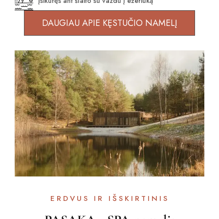
Įsikūręs ant šlaito su vazdu į ežeriuką
DAUGIAU APIE KĘSTUČIO NAMELĮ
ERDVUS IR IŠSKIRTINIS