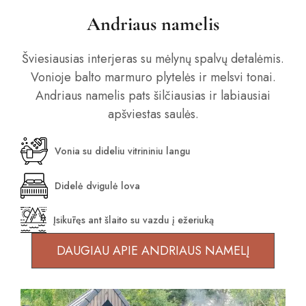
Andriaus namelis
Šviesiausias interjeras su mėlynų spalvų detalėmis.
Vonioje balto marmuro plytelės ir melsvi tonai.
Andriaus namelis pats šilčiausias ir labiausiai
apšviestas saulės.
Vonia su dideliu vitrininiu langu
Didelė dvigulė lova
Įsikūręs ant šlaito su vazdu į ežeriuką
DAUGIAU APIE ANDRIAUS NAMELĮ