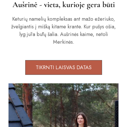
Aušrinė - vieta, kurioje gera būti
Keturių namelių kompleksas ant mažo ežeriuko,
žvelgiantis į mišką kitame krante. Kur pušys ošia,
lyg jūra būtų šalia. Aušrinės kaime, netoli
Merkinės.
TIKRNTI LAISVAS DATAS