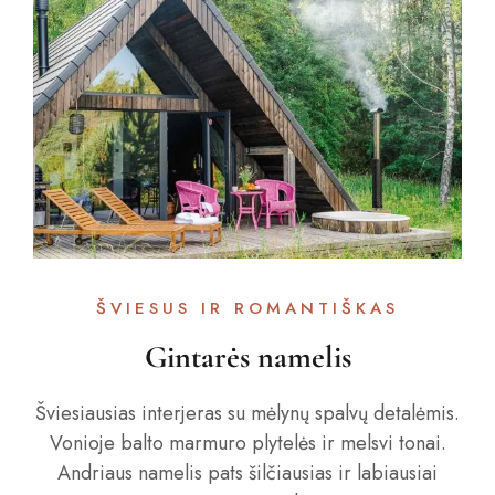
ŠVIESUS IR ROMANTIŠKAS
Gintarės namelis
Šviesiausias interjeras su mėlynų spalvų detalėmis.
Vonioje balto marmuro plytelės ir melsvi tonai.
Andriaus namelis pats šilčiausias ir labiausiai