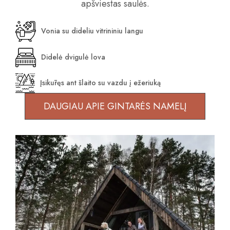
apšviestas saulės.
Vonia su dideliu vitrininiu langu
Didelė dvigulė lova
Įsikūręs ant šlaito su vazdu į ežeriuką
DAUGIAU APIE GINTARĖS NAMELĮ