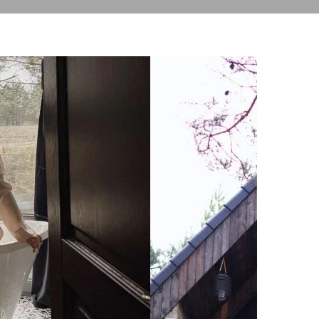
elis
Vonia
identiški savo dydžiu ir
su virtuve. Joje viskas ko reikia.
 ir puodai, aliejus, prieskoniai, kava