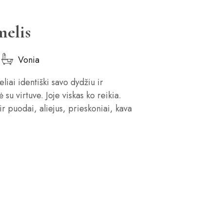
melis
Vonia
i identiški savo dydžiu ir
su virtuve. Joje viskas ko reikia.
 ir puodai, aliejus, prieskoniai, kava