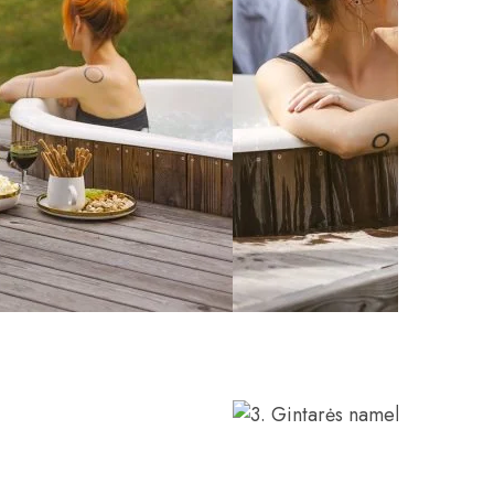
i identiški savo dydžiu ir
su virtuve. Joje viskas ko reikia.
 ir puodai, aliejus, prieskoniai, kava