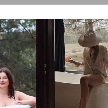
NUO: 120
/ NIGHT
1. Dovilės nam
34m2
Lova
DOVILĖS NAMELIS Nameliai 
patogumais. Viduje svetainė 
Šaldytuvas, kaitlentė, indai
ir...