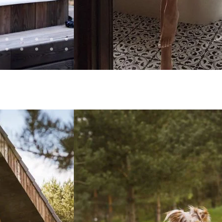
DAUGIAU APIE NAMELĮ
NUO: 120
/ NIGHT
2. Andriaus na
34m2
Lova