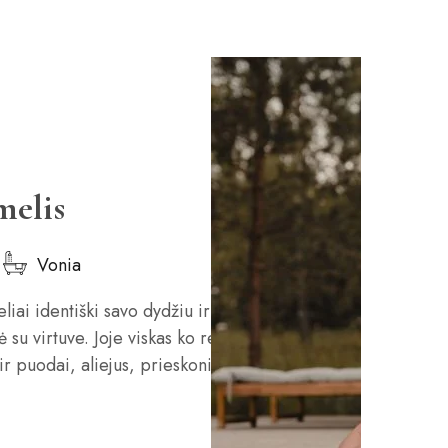
melis
Vonia
i identiški savo dydžiu ir
su virtuve. Joje viskas ko reikia.
 ir puodai, aliejus, prieskoniai, kava