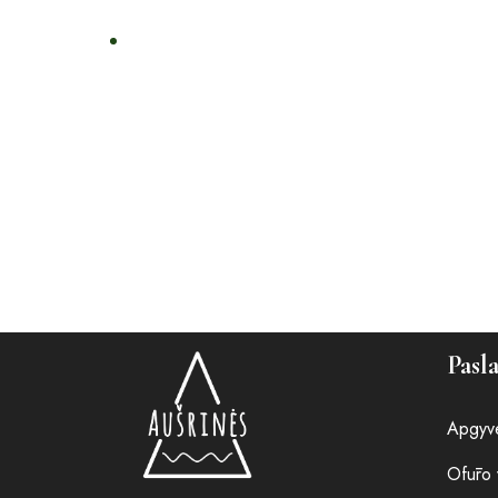
Pasl
Apgyv
Ofūro 