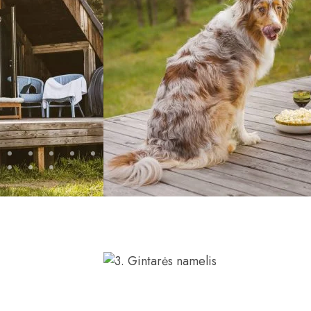
ANDRIAUS NAMELIS Namelia
patogumais. Viduje svetainė 
Šaldytuvas, kaitlentė, indai
ir...
DAUGIAU APIE NAMELĮ