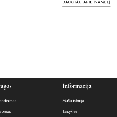
DAUGIAU APIE NAMELĮ
augos
Informacija
endinimas
Mūsų istorija
vonios
Taisykles