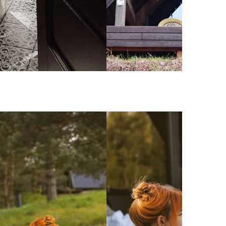
melis
Vonia