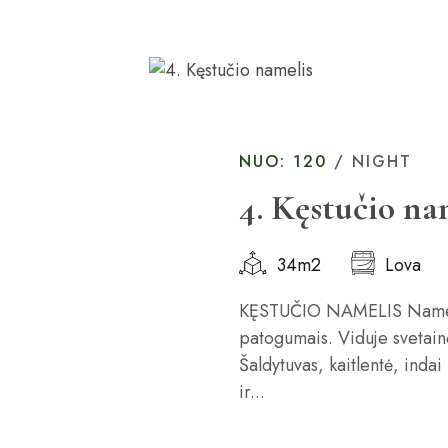
NUO: 120
/ NIGHT
4. Kęstučio na
34m2
Lova
KĘSTUČIO NAMELIS Namelia
patogumais. Viduje svetainė 
Šaldytuvas, kaitlentė, indai
ir...