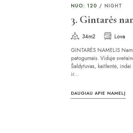
NUO: 120
/ NIGHT
3. Gintarės na
34m2
Lova
GINTARĖS NAMELIS Namelia
patogumais. Viduje svetainė 
Šaldytuvas, kaitlentė, indai
ir...
DAUGIAU APIE NAMELĮ