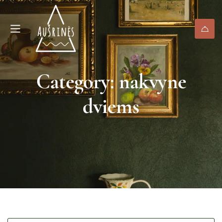
Category: nakvyne
dviems