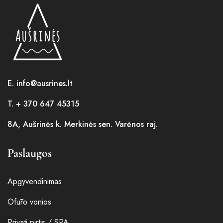
E. info@ausrines.lt
T. + 370 647 45315
8A, Aušrinės k. Merkinės sen. Varėnos raj.
Paslaugos
Apgyvendinimas
Ofūro vonios
Privati pirtis / SPA